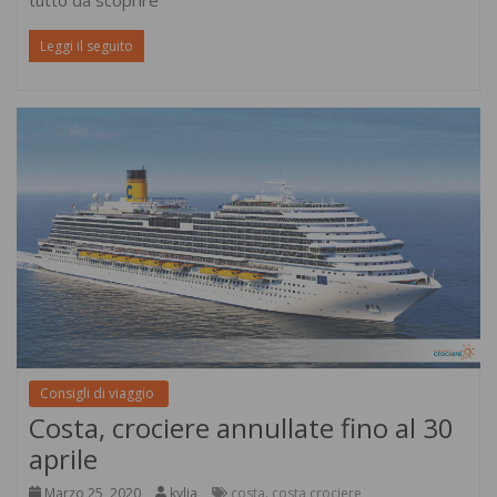
Leggi il seguito
Consigli di viaggio
Costa, crociere annullate fino al 30
aprile
Marzo 25, 2020
kylia
costa
costa crociere
,