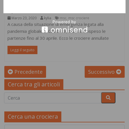
MSC, crociere annullate fino al 30
aprile
Marzo 23, 2020
kylia
msc
msc crociere
,
A causa della situazione di emergenza legata alla
pandemia globale di Covid-19, MSC ha sospeso le
partenze fino al 30 aprile. Ecco le crociere annullate
Leggi il seguito
Precedente
Successivo
Cerca tra gli articoli
Cerca una crociera