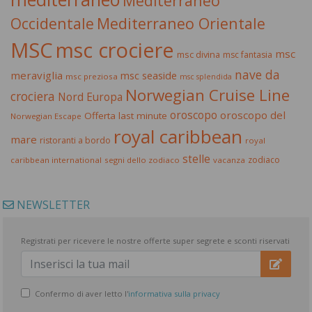
Mediterraneo
Occidentale
Mediterraneo Orientale
MSC
msc crociere
msc
msc divina
msc fantasia
nave da
meraviglia
msc seaside
msc preziosa
msc splendida
Norwegian Cruise Line
crociera
Nord Europa
oroscopo
oroscopo del
Offerta last minute
Norwegian Escape
royal caribbean
mare
ristoranti a bordo
royal
stelle
zodiaco
caribbean international
segni dello zodiaco
vacanza
NEWSLETTER
Registrati per ricevere le nostre offerte super segrete e sconti riservati
Confermo di aver letto l'
informativa sulla privacy