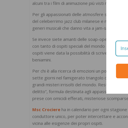
alcuni tra i film di animazione più visti nelle sale
Per gli appassionati delle atmosfere soffuse e de
del celeberrimo jazz club milanese e newyorkese: v
generi musicali che danno vita a jam-session di ra
Se invece siete amanti delle soap-opera, potrest
con tanto di ospiti speciali del mondo della fictio
ospiti viene data la possibilità di scrivere un ve
beniamini.
Per chi è alla ricerca di emozioni un po’ più forti, 
sette giorni nel famigerato triangolo delle Bermuda
grandi misteri irrisolti del mondo. Restando a cas
delitto”, formula destinata agli appassionati di th
prese con omicidi efferati, misteriose scomparse, 
Msc Crociere
ha in calendario per ogni stagione u
conduttore unico, per poter intercettare e acconten
vicina alle esigenze dei propri ospiti.