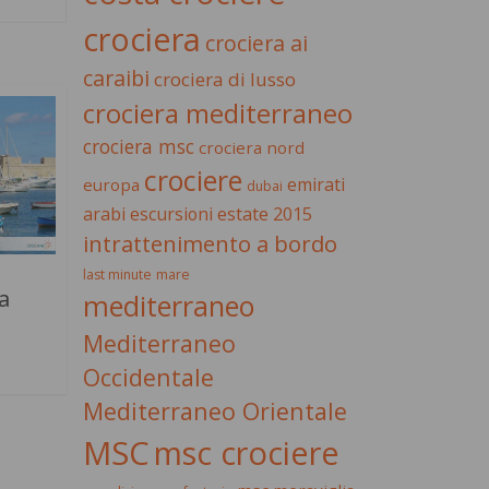
crociera
crociera ai
caraibi
crociera di lusso
crociera mediterraneo
crociera msc
crociera nord
crociere
emirati
europa
dubai
estate 2015
arabi
escursioni
intrattenimento a bordo
last minute
mare
a
mediterraneo
Mediterraneo
Occidentale
Mediterraneo Orientale
MSC
msc crociere