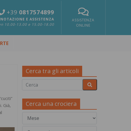
+39
0817574899
NOTAZIONE E ASSISTENZA
ASSISTENZA
n 10.00-13.00 e 15.00-18.00
ONLINE
ERTE
Cerca tra gli articoli
cuciti”
Cerca una crociera
i. Già,
al