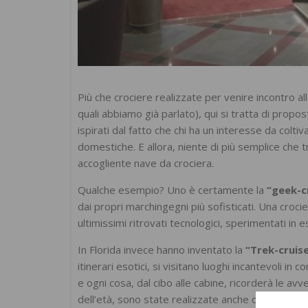
Più che crociere realizzate per venire incontro al
quali abbiamo già parlato), qui si tratta di propo
ispirati dal fatto che chi ha un interesse da col
domestiche. E allora, niente di più semplice che t
accogliente nave da crociera.
Qualche esempio? Uno è certamente la
“geek-c
dai propri marchingegni più sofisticati. Una croci
ultimissimi ritrovati tecnologici, sperimentati in esc
In Florida invece hanno inventato la
“Trek-cruis
itinerari esotici, si visitano luoghi incantevoli in 
e ogni cosa, dal cibo alle cabine, ricorderà le av
dell’età, sono state realizzate anche crociere 