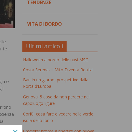
TENDENZE
VITA DI BORDO
elle
Ultimi articoli
ente
Halloween a bordo delle navi MSC
Costa Serena- Il Mito Diventa Realta'
Bari in un giorno, prospettive dalla
gia e
Porta d’Europa
li
Genova: 5 cose da non perdere nel
capoluogo ligure
orrono
Corfù, cosa fare e vedere nella verde
ascienza
isola dello Ionio
da
nce)
,
Crociere: pronte a ripartire con nuove