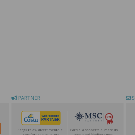
PARTNER
S
Scegli relax, divertimento e i
Parti alla scoperta di mete da
comfort che solo una
sogno nel Mediterraneo,