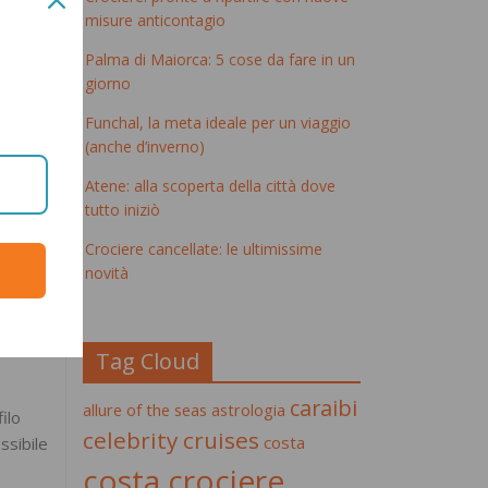
misure anticontagio
 nome
Palma di Maiorca: 5 cose da fare in un
di quei
giorno
Funchal, la meta ideale per un viaggio
(anche d’inverno)
ruise”
,
 agli
Atene: alla scoperta della città dove
ropri
tutto iniziò
Crociere cancellate: le ultimissime
 per
novità
 più
one alle
Tag Cloud
caraibi
allure of the seas
astrologia
ilo
celebrity cruises
costa
ssibile
costa crociere