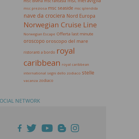
msc meraviglia
msc divina
msc fantasia
msc seaside
msc preziosa
msc splendida
nave da crociera
Nord Europa
Norwegian Cruise Line
Offerta last minute
Norwegian Escape
oroscopo
oroscopo del mare
royal
ristoranti a bordo
caribbean
royal caribbean
stelle
international
segni dello zodiaco
zodiaco
vacanza
OCIAL NETWORK