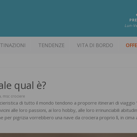
PRE
Lun-Ve
TINAZIONI
TENDENZE
VITA DI BORDO
OFF
ale qual è?
a
msc crociere
,
eristica di tutto il mondo tendono a proporre itinerari di viaggio “
vicini alle loro passioni, ai loro hobby, alle loro irrinunciabili abitudin
 per pigrizia vorrebbero una nave da crociera proprio lì, in cima 