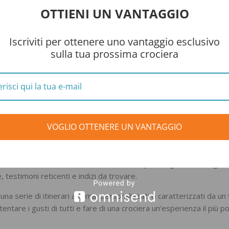
 cinematografiche da grandi e piccini.
OTTIENI UN VANTAGGIO
i ritmi blues e jazz sono nate anche le
crociere Blue Note
, dal
iaggi frequentati, oltre che dai cultori, dai più rinomati musicisti 
Iscriviti per ottenere uno vantaggio esclusivo
ffinata musica dal vivo.
sulla tua prossima crociera
e imbarcarvi su una delle navi che ospitano le cosiddette
“soap c
n televisiva specialmente americana. La particolarità è nel fatto che
ro e proprio copione di una soap e di metterlo in scena insieme ai p
VOGLIO OTTENERE UN VANTAGGIO
infine, una
“edu-cruise”
che parte da New York conduce gli ospiti
 con l’intento di cercare di carpire i segreti e le verità di uno dei
a nostra, invece, c’è chi ha pensato di realizzare una “crociera con
riller che ha riscosso notevole successo: quattro giorni di navigazi
testimoni reticenti e indizi da trovare.
na serie di itinerari a tema, personalizzati e caratterizzati da un f
tare i gusti di tutti e fare di una crociera un’esperienza il più po