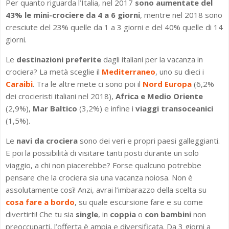
Per quanto riguarda l’Italia, nel 2017
sono aumentate del
43% le mini-crociere da 4 a 6 giorni
, mentre nel 2018 sono
cresciute del 23% quelle da 1 a 3 giorni e del 40% quelle di 14
giorni.
Le
destinazioni preferite
dagli italiani per la vacanza in
crociera? La metà sceglie il
Mediterraneo
, uno su dieci i
Caraibi
. Tra le altre mete ci sono poi il
Nord Europa
(6,2%
dei crocieristi italiani nel 2018),
Africa e Medio Oriente
(2,9%),
Mar Baltico
(3,2%) e infine i
viaggi transoceanici
(1,5%).
Le
navi da crociera
sono dei veri e propri paesi galleggianti.
E poi la possibilità di visitare tanti posti durante un solo
viaggio, a chi non piacerebbe? Forse qualcuno potrebbe
pensare che la crociera sia una vacanza noiosa. Non è
assolutamente così! Anzi, avrai l’imbarazzo della scelta su
cosa fare a bordo
, su quale escursione fare e su come
divertirti! Che tu sia
single
, in
coppia
o
con bambini
non
preoccuparti, l’offerta è ampia e diversificata. Da 3 giorni a