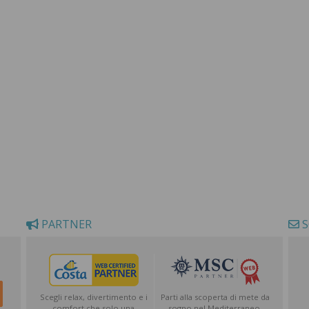
PARTNER
S
Scegli relax, divertimento e i
Parti alla scoperta di mete da
comfort che solo una
sogno nel Mediterraneo,