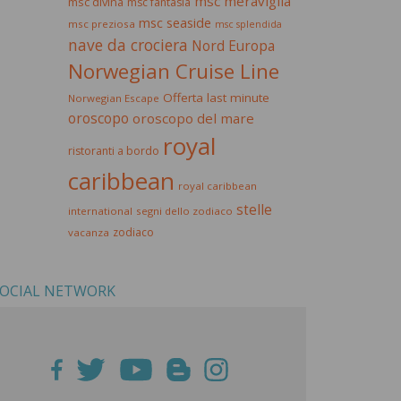
msc meraviglia
msc divina
msc fantasia
msc seaside
msc preziosa
msc splendida
nave da crociera
Nord Europa
Norwegian Cruise Line
Offerta last minute
Norwegian Escape
oroscopo
oroscopo del mare
royal
ristoranti a bordo
caribbean
royal caribbean
stelle
international
segni dello zodiaco
zodiaco
vacanza
OCIAL NETWORK