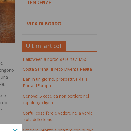
TENDENZE
VITA DI BORDO
Ultimi articoli
Halloween a bordo delle navi MSC
me
Costa Serena- Il Mito Diventa Realta'
ntengono
 una
Bari in un giorno, prospettive dalla
le.
Porta d’Europa
so e
Genova: 5 cose da non perdere nel
ordo
capoluogo ligure
 e
Corfù, cosa fare e vedere nella verde
isola dello Ionio
e navi
Crociere: pronte a ripartire con nuove