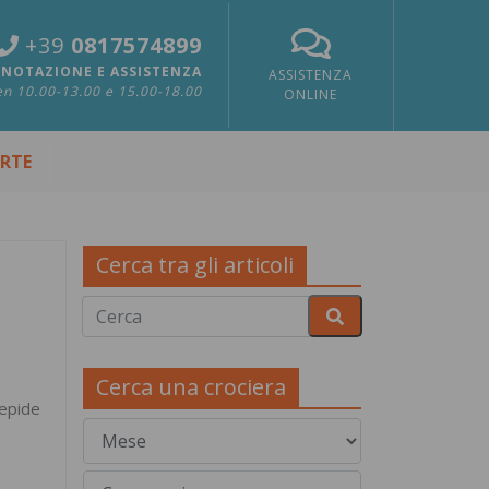
+39
0817574899
NOTAZIONE E ASSISTENZA
ASSISTENZA
n 10.00-13.00 e 15.00-18.00
ONLINE
ERTE
Cerca tra gli articoli
i
Cerca una crociera
iepide