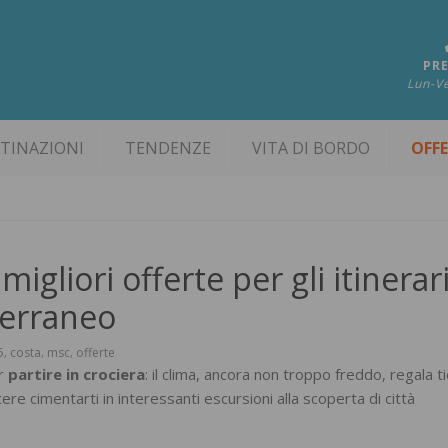
PRE
Lun-Ve
TINAZIONI
TENDENZE
VITA DI BORDO
OFF
igliori offerte per gli itinerar
terraneo
5
costa
msc
offerte
,
,
,
er
partire in crociera
: il clima, ancora non troppo freddo, regala t
ere cimentarti in interessanti escursioni alla scoperta di città