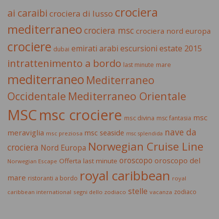
crociera
ai caraibi
crociera di lusso
mediterraneo
crociera msc
crociera nord europa
crociere
estate 2015
emirati arabi
escursioni
dubai
intrattenimento a bordo
last minute
mare
mediterraneo
Mediterraneo
Occidentale
Mediterraneo Orientale
MSC
msc crociere
msc
msc divina
msc fantasia
nave da
meraviglia
msc seaside
msc preziosa
msc splendida
Norwegian Cruise Line
crociera
Nord Europa
oroscopo
oroscopo del
Offerta last minute
Norwegian Escape
royal caribbean
mare
ristoranti a bordo
royal
stelle
zodiaco
caribbean international
segni dello zodiaco
vacanza