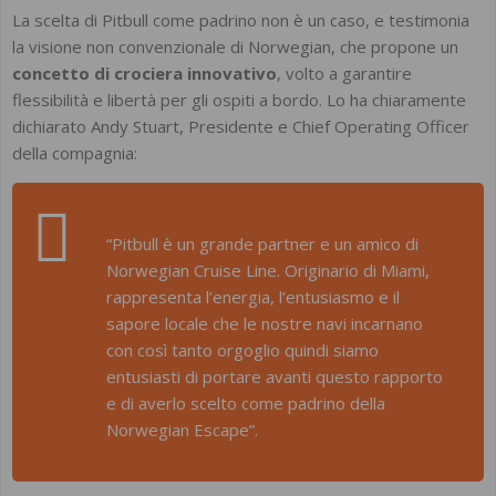
La scelta di Pitbull come padrino non è un caso, e testimonia
la visione non convenzionale di Norwegian, che propone un
concetto di crociera innovativo
, volto a garantire
flessibilità e libertà per gli ospiti a bordo. Lo ha chiaramente
dichiarato Andy Stuart, Presidente e Chief Operating Officer
della compagnia:
“Pitbull è un grande partner e un amico di
Norwegian Cruise Line. Originario di Miami,
rappresenta l’energia, l’entusiasmo e il
sapore locale che le nostre navi incarnano
con così tanto orgoglio quindi siamo
entusiasti di portare avanti questo rapporto
e di averlo scelto come padrino della
Norwegian Escape”.