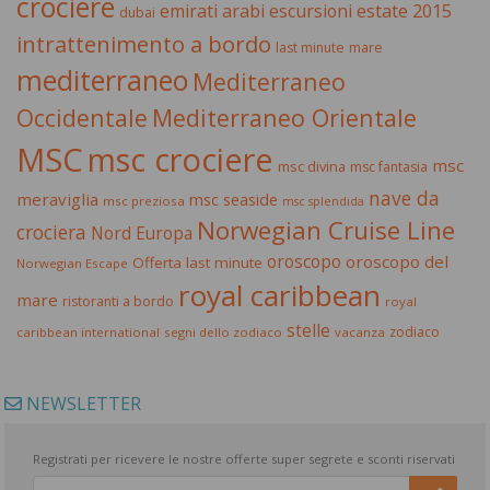
crociere
estate 2015
emirati arabi
escursioni
dubai
intrattenimento a bordo
last minute
mare
mediterraneo
Mediterraneo
Occidentale
Mediterraneo Orientale
MSC
msc crociere
msc
msc divina
msc fantasia
nave da
meraviglia
msc seaside
msc preziosa
msc splendida
Norwegian Cruise Line
crociera
Nord Europa
oroscopo
oroscopo del
Offerta last minute
Norwegian Escape
royal caribbean
mare
ristoranti a bordo
royal
stelle
zodiaco
caribbean international
segni dello zodiaco
vacanza
NEWSLETTER
Registrati per ricevere le nostre offerte super segrete e sconti riservati