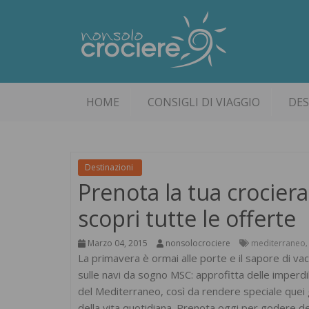
HOME
CONSIGLI DI VIAGGIO
DES
Destinazioni
Prenota la tua crocier
scopri tutte le offerte
Marzo 04, 2015
nonsolocrociere
mediterraneo
La primavera è ormai alle porte e il sapore di vaca
sulle navi da sogno MSC: approfitta delle imperdi
del Mediterraneo, così da rendere speciale quei g
della vita quotidiana. Prenota oggi per godere deg