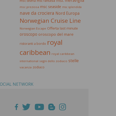
msc meraviglia
msc divina
msc fantasia
msc seaside
msc preziosa
msc splendida
nave da crociera
Nord Europa
Norwegian Cruise Line
Offerta last minute
Norwegian Escape
oroscopo
oroscopo del mare
royal
ristoranti a bordo
caribbean
royal caribbean
stelle
international
segni dello zodiaco
zodiaco
vacanza
OCIAL NETWORK