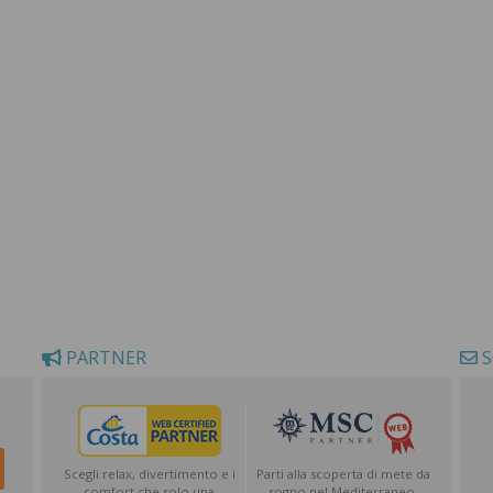
PARTNER
S
Scegli relax, divertimento e i
Parti alla scoperta di mete da
comfort che solo una
sogno nel Mediterraneo,