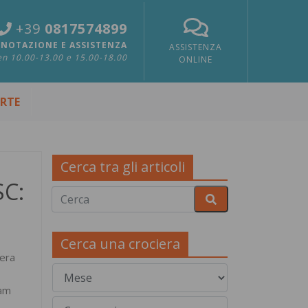
+39
0817574899
NOTAZIONE E ASSISTENZA
ASSISTENZA
n 10.00-13.00 e 15.00-18.00
ONLINE
ERTE
Cerca tra gli articoli
SC:
Cerca una crociera
iera
ram