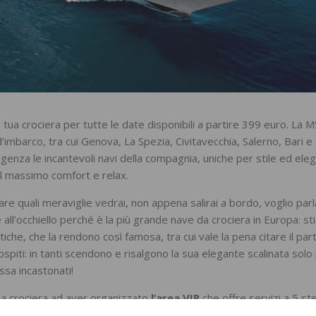
tua crociera per tutte le date disponibili a partire 399 euro. La 
’imbarco, tra cui Genova, La Spezia, Civitavecchia, Salerno, Bari e
enza le incantevoli navi della compagnia, uniche per stile ed ele
el massimo comfort e relax.
are quali meraviglie vedrai, non appena salirai a bordo, voglio parla
e all’occhiello perché è la più grande nave da crociera in Europa: s
stiche, che la rendono così famosa, tra cui vale la pena citare il par
ospiti: in tanti scendono e risalgono la sua elegante scalinata solo 
ssa incastonati!
da crociera ad aver organizzato
l’area VIP
che offre servizi a 5 stel
anno soggiornare nel MSC Yacht Club, che vanta 99 suite, bar, sol