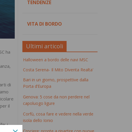
TENDENZE
VITA DI BORDO
Ultimi articoli
MSC ha
Halloween a bordo delle navi MSC
ganza,
Costa Serena- Il Mito Diventa Realta'
Bari in un giorno, prospettive dalla
rti di
Porta d’Europa
tiamo
Genova: 5 cose da non perdere nel
ticolare
capoluogo ligure
per il
Corfù, cosa fare e vedere nella verde
isola dello Ionio
le: i
Crociere: pronte a ripartire con nuove
arium,