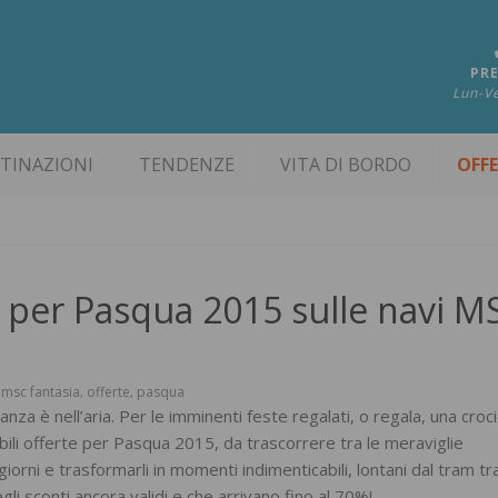
PRE
Lun-Ve
TINAZIONI
TENDENZE
VITA DI BORDO
OFF
a per Pasqua 2015 sulle navi M
msc fantasia
offerte
pasqua
,
,
,
nza è nell’aria. Per le imminenti feste regalati, o regala, una croc
bili offerte per Pasqua 2015, da trascorrere tra le meraviglie
iorni e trasformarli in momenti indimenticabili, lontani dal tram t
li sconti ancora validi e che arrivano fino al 70%!