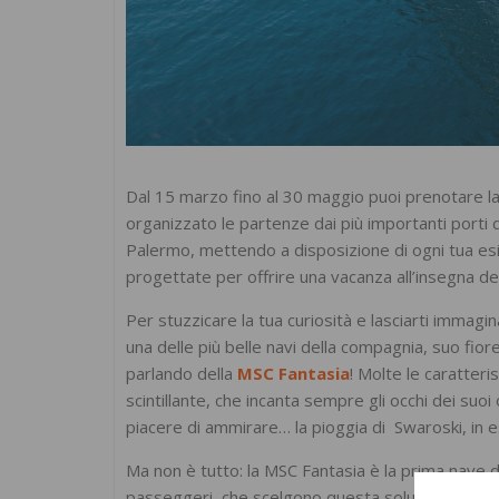
Dal 15 marzo fino al 30 maggio puoi prenotare la 
organizzato le partenze dai più importanti porti d
Palermo, mettendo a disposizione di ogni tua esig
progettate per offrire una vacanza all’insegna d
Per stuzzicare la tua curiosità e lasciarti immagin
una delle più belle navi della compagnia, suo fior
parlando della
MSC Fantasia
! Molte le caratteri
scintillante, che incanta sempre gli occhi dei suoi 
piacere di ammirare… la pioggia di Swaroski, in e
Ma non è tutto: la MSC Fantasia è la prima nave 
passeggeri, che scelgono questa soluzione, potr