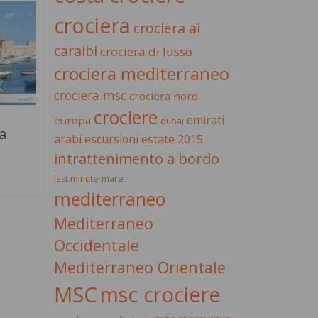
crociera
crociera ai
caraibi
crociera di lusso
crociera mediterraneo
crociera msc
crociera nord
crociere
emirati
europa
dubai
a
estate 2015
arabi
escursioni
intrattenimento a bordo
last minute
mare
mediterraneo
Mediterraneo
Occidentale
Mediterraneo Orientale
MSC
msc crociere