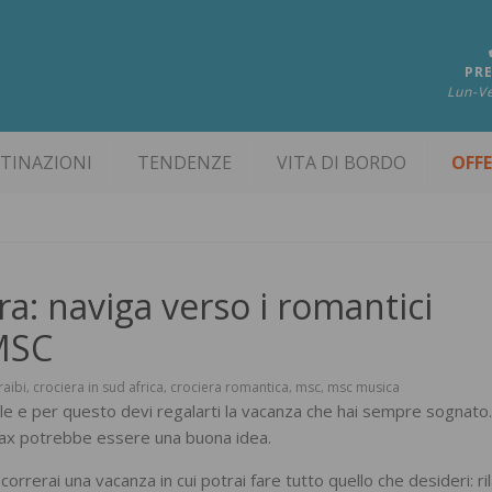
PRE
Lun-Ve
TINAZIONI
TENDENZE
VITA DI BORDO
OFF
ra: naviga verso i romantici
 MSC
raibi
crociera in sud africa
crociera romantica
msc
msc musica
,
,
,
,
ile e per questo devi regalarti la vacanza che hai sempre sognato
elax potrebbe essere una buona idea.
orrerai una vacanza in cui potrai fare tutto quello che desideri: ril