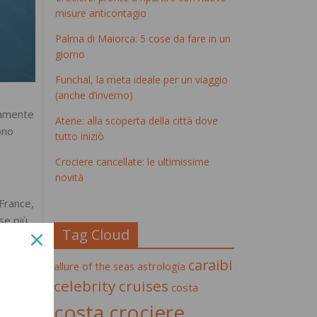
misure anticontagio
Palma di Maiorca: 5 cose da fare in un
giorno
Funchal, la meta ideale per un viaggio
(anche d’inverno)
itamente
Atene: alla scoperta della città dove
ono
tutto iniziò
Crociere cancellate: le ultimissime
novità
 France,
se più
Tag Cloud
 di
acque
caraibi
allure of the seas
astrologia
tmosfera
celebrity cruises
costa
i, offre
el
costa crociere