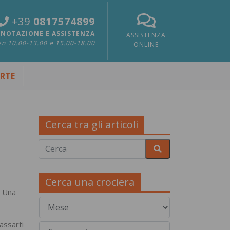
+39
0817574899
NOTAZIONE E ASSISTENZA
ASSISTENZA
n 10.00-13.00 e 15.00-18.00
ONLINE
ERTE
Cerca tra gli articoli
Cerca una crociera
. Una
assarti