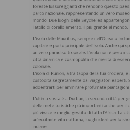
foreste lussureggianti che rendono questo paesa
parco nazionale, rappresentando un vero museo di 
mondo. Due luoghi delle Seychelles appartengono 
l’atollo di corallo emerso, il più grande al mondo.
L’isola delle Mauritius, sempre nell’Oceano Indian
capitale e porto principale dell’Isola. Anche qui
un vero paradiso tropicale. L’isola non è però in
città dinamica e cosmopolita che merita di essere v
coloniale.
L’isola di Runion, altra tappa della tua crociera, 
custodita segretamente dai viaggiatori esperti. Su
addentrarti per ammirare profumate piantagioni di 
L’ultima sosta è a Durban, la seconda città per gr
delle mete turistiche più importanti anche per il c
più vivace e meglio gestito di tutta l’Africa. La cit
un’eccitante vita notturna, luoghi ideali per lo 
indiane.