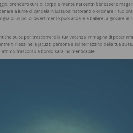
aggio; prenderti cura di corpo e mente nei centri benessere magar
nare a lume di candela in lussuosi ristoranti o ordinare il tuo pra
glia di un po’ di divertimento puoi andare a ballare, a giocare al c
ntiche suite per trascorrere la tua vacanza: immagina di poter a
 ti rilassi nella jacuzzi personale sul terrazzino della tua suite.
i attimo trascorso a bordo sarà indimenticabile.