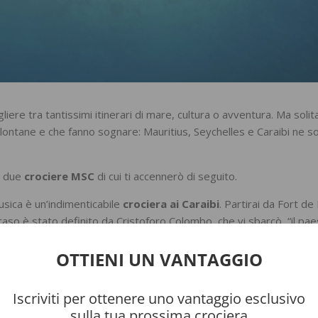
liere tra tantissimi itinerari di mare, cultura o avventura. Ma sol
lontane e che fanno sognare: Mauritius, Seychelles e Caraibi ne s
e due
crociere MSC
di cui ti accennerò di seguito.
usica è un’indimenticabile
crociera ai Caraibi
. Partirai da Fort de
caso è stato definito da Cristoforo Colombo, che vi sbarcò, “il pae
rnata su meravigliose spiagge bianche su cui affacciano piantagioni
pa sarà nella baia di Castries sulla’ Isola di St.Lucia dove sulle 
OTTIENI UN VANTAGGIO
imbolo dell’isola: i Pitons. Qui godrai di paesaggi romantici dall’a
e la sognavi. Anche l’arcipelago di Guadalupa, nelle Antille frances
Iscriviti per ottenere uno vantaggio esclusivo
le principali Grande Terre e Basse Terra formano una farfalla e n
sulla tua prossima crociera