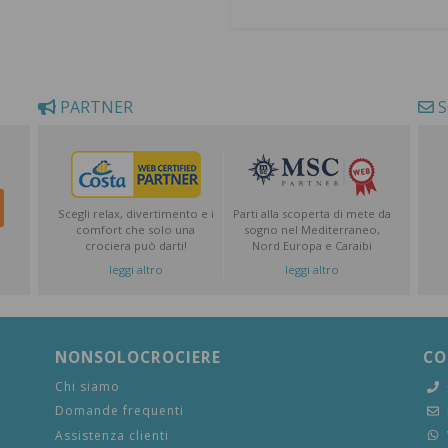
PARTNER
S
Scegli relax, divertimento e i
Parti alla scoperta di mete da
comfort che solo una
sogno nel Mediterraneo,
crociera può darti!
Nord Europa e Caraibi
leggi altro
leggi altro
NONSOLOCROCIERE
CO
Chi siamo
Domande frequenti
Assistenza clienti