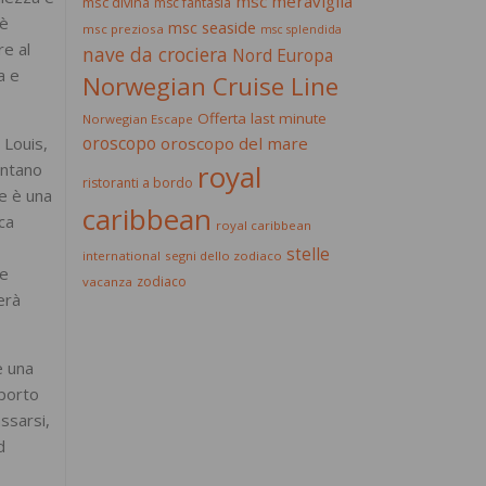
msc meraviglia
msc divina
msc fantasia
 è
msc seaside
msc preziosa
msc splendida
re al
nave da crociera
Nord Europa
a e
Norwegian Cruise Line
Offerta last minute
Norwegian Escape
oroscopo
 Louis,
oroscopo del mare
royal
entano
ristoranti a bordo
le è una
caribbean
oca
royal caribbean
stelle
international
segni dello zodiaco
 e
zodiaco
vacanza
erà
è una
 porto
assarsi,
d