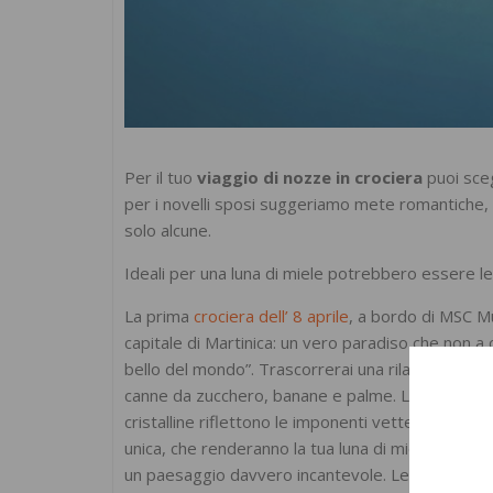
Per il tuo
viaggio di nozze in crociera
puoi sceg
per i novelli sposi suggeriamo mete romantiche, 
solo alcune.
Ideali per una luna di miele potrebbero essere l
La prima
crociera dell’ 8 aprile
, a bordo di MSC M
capitale di Martinica: un vero paradiso che non a 
bello del mondo”. Trascorrerai una rilassante gio
canne da zucchero, banane e palme. La seconda tap
cristalline riflettono le imponenti vette gemelle s
unica, che renderanno la tua luna di miele così com
un paesaggio davvero incantevole. Le sue due iso