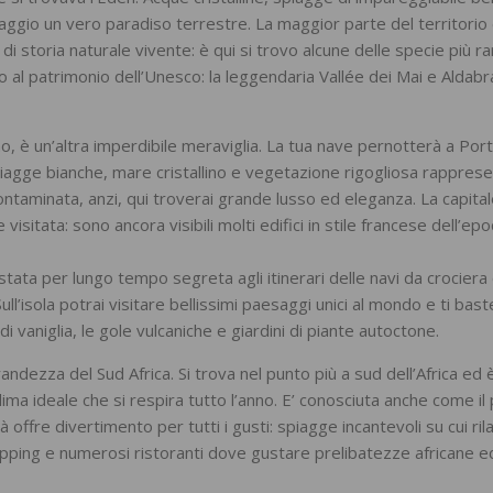
ggio un vero paradiso terrestre. La maggior parte del territorio
storia naturale vivente: è qui si trovo alcune delle specie più ra
al patrimonio dell’Unesco: la leggendaria Vallée dei Mai e Aldabr
o, è un’altra imperdibile meraviglia. La tua nave pernotterà a Port
 spiagge bianche, mare cristallino e vegetazione rigogliosa rappres
contaminata, anzi, qui troverai grande lusso ed eleganza. La capita
isitata: sono ancora visibili molti edifici in stile francese dell’ep
è stata per lungo tempo segreta agli itinerari delle navi da crociera
ll’isola potrai visitare bellissimi paesaggi unici al mondo e ti bast
vaniglia, le gole vulcaniche e giardini di piante autoctone.
andezza del Sud Africa. Si trova nel punto più a sud dell’Africa ed 
lima ideale che si respira tutto l’anno. E’ conosciuta anche come il
tà offre divertimento per tutti i gusti: spiagge incantevoli su cui ril
shopping e numerosi ristoranti dove gustare prelibatezze africane e