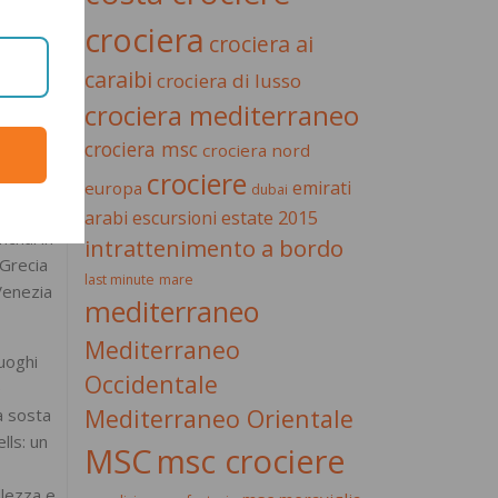
crociera
i sicuro
crociera ai
caraibi
crociera di lusso
crociera mediterraneo
ed
crociera msc
crociera nord
o rare.
crociere
erai
emirati
europa
dubai
 mondo
estate 2015
arabi
escursioni
nchal in
intrattenimento a bordo
 Grecia
last minute
mare
Venezia
mediterraneo
Mediterraneo
luoghi
Occidentale
e
Mediterraneo Orientale
à sosta
lls: un
MSC
msc crociere
llezza e