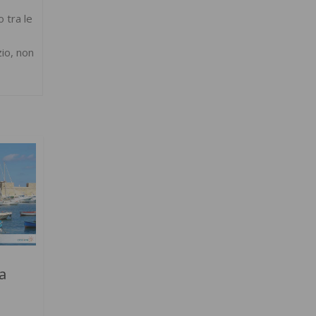
o tra le
zio, non
a