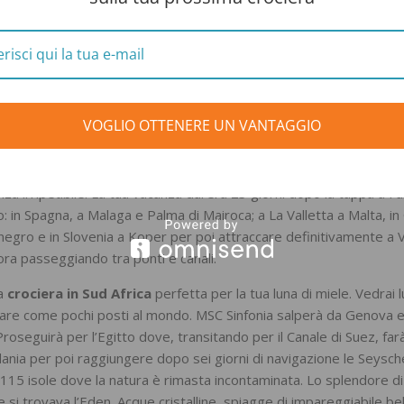
 Guadalupe ed offre molto da vistare: musei, importanti edifici, un
nche qui mare e spiagge sono incantevoli e se ami il sole passerai d
llicine” poiché l’attività geotermica del sottosuolo rende il mare
 ed offre alcune attrazione per i visitatori: il quartiere francese 
VOGLIO OTTENERE UN VANTAGGIO
lica in stile gotico e il giardino botanico con piante caraibiche molt
 il Portogallo, l’ultima sosta caraibica è alle Barbados dove respir
ori, musica ed arte. Le acque di questa isola sono le più pure al
za irripetibile. La tua vacanza durerà 23 giorni dopo la tappa a Fu
in Spagna, a Malaga e Palma di Mairoca; a La Valletta a Malta, in
enegro e in Slovenia a Koper per poi attraccare definitivamente a 
ra passeggiando tra ponti e canali.
na
crociera in Sud Africa
perfetta per la tua luna di miele. Vedrai 
ionare come pochi posti al mondo. MSC Sinfonia salperà da Genova 
roseguirà per l’Egitto dove, transitando per il Canale di Suez, far
dania per poi raggiungere dopo sei giorni di navigazione le Seysche
115 isole dove la natura è rimasta incontaminata. Lo splendore di
 si trovava l’Eden. Acque cristalline, spiagge di impareggiabile be