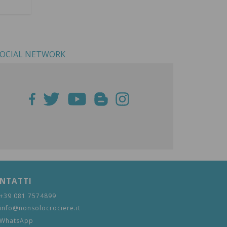
OCIAL NETWORK
NTATTI
+39 081 7574899
info@nonsolocrociere.it
WhatsApp