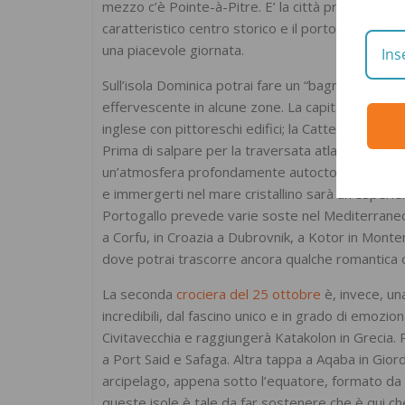
mezzo c’è Pointe-à-Pitre. E’ la città principale di
caratteristico centro storico e il porto antico. A
una piacevole giornata.
Sull’isola Dominica potrai fare un “bagno con le bo
effervescente in alcune zone. La capitale è Roseau
inglese con pittoreschi edifici; la Cattedrale catto
Prima di salpare per la traversata atlantica verso
un’atmosfera profondamente autoctona: ritmi, col
e immergerti nel mare cristallino sarà un’esperien
Portogallo prevede varie soste nel Mediterraneo: 
a Corfu, in Croazia a Dubrovnik, a Kotor in Mont
dove potrai trascorre ancora qualche romantica o
La seconda
crociera del 25 ottobre
è, invece, u
incredibili, dal fascino unico e in grado di emoz
Civitavecchia e raggiungerà Katakolon in Grecia. P
a Port Said e Safaga. Altra tappa a Aqaba in Gior
arcipelago, appena sotto l’equatore, formato da 
queste isole è tale da far sostenere che è qui che