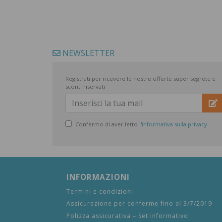
NEWSLETTER
Registrati per ricevere le nostre offerte super segrete e
sconti riservati
Confermo di aver letto l'
informativa sulla privacy
INFORMAZIONI
Termini e condizioni
Assicurazione per conferme fino al 3/7/2019
Polizza assicurativa – Set informativo