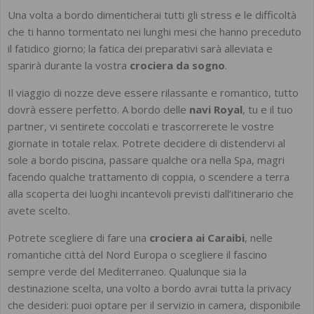
Una volta a bordo dimenticherai tutti gli stress e le difficoltà
che ti hanno tormentato nei lunghi mesi che hanno preceduto
il fatidico giorno; la fatica dei preparativi sarà alleviata e
sparirà durante la vostra
crociera da sogno
.
Il viaggio di nozze deve essere rilassante e romantico, tutto
dovrà essere perfetto. A bordo delle
navi Royal
, tu e il tuo
partner, vi sentirete coccolati e trascorrerete le vostre
giornate in totale relax. Potrete decidere di distendervi al
sole a bordo piscina, passare qualche ora nella Spa, magri
facendo qualche trattamento di coppia, o scendere a terra
alla scoperta dei luoghi incantevoli previsti dall’itinerario che
avete scelto.
Potrete scegliere di fare una
crociera ai Caraibi
, nelle
romantiche città del Nord Europa o scegliere il fascino
sempre verde del Mediterraneo. Qualunque sia la
destinazione scelta, una volto a bordo avrai tutta la privacy
che desideri: puoi optare per il servizio in camera, disponibile