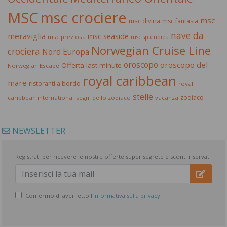
MSC
msc crociere
msc
msc divina
msc fantasia
nave da
meraviglia
msc seaside
msc preziosa
msc splendida
Norwegian Cruise Line
crociera
Nord Europa
oroscopo
oroscopo del
Offerta last minute
Norwegian Escape
royal caribbean
mare
ristoranti a bordo
royal
stelle
zodiaco
caribbean international
segni dello zodiaco
vacanza
NEWSLETTER
Registrati per ricevere le nostre offerte super segrete e sconti riservati
Confermo di aver letto l'
informativa sulla privacy