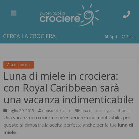
CERCA LA CROCIERA
Apri
Reset
Vita di bordo
Luna di miele in crociera:
con Royal Caribbean sarà
una vacanza indimenticabile
Luglio 29, 2015
nonsolocrociere
luna di mile
royal caribbean
,
Una vacanza in crociera è un’esperienza indimenticabile, per
questo si dimostra la scelta perfetta anche per la tua
luna di
miele
.