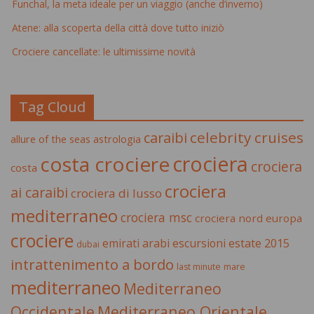
Funchal, la meta ideale per un viaggio (anche d’inverno)
Atene: alla scoperta della città dove tutto iniziò
Crociere cancellate: le ultimissime novità
Tag Cloud
celebrity cruises
caraibi
allure of the seas
astrologia
crociera
costa crociere
crociera
costa
crociera
ai caraibi
crociera di lusso
mediterraneo
crociera msc
crociera nord europa
crociere
estate 2015
emirati arabi
escursioni
dubai
intrattenimento a bordo
last minute
mare
mediterraneo
Mediterraneo
Occidentale
Mediterraneo Orientale