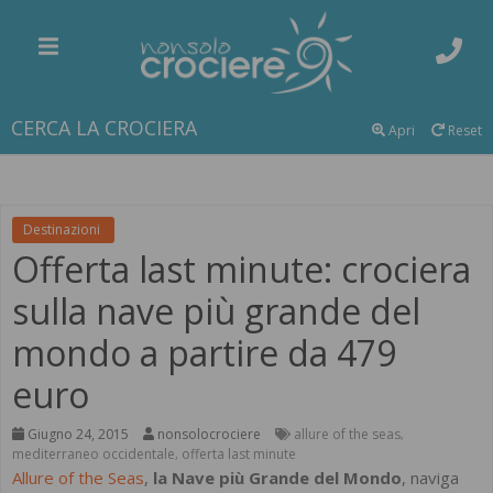
CERCA LA CROCIERA
Apri
Reset
Destinazioni
Offerta last minute: crociera
sulla nave più grande del
mondo a partire da 479
euro
Giugno 24, 2015
nonsolocrociere
allure of the seas
,
mediterraneo occidentale
offerta last minute
,
Allure of the Seas
,
la Nave più Grande del Mondo
, naviga