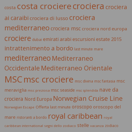
crociera
costa crociere
crociera
costa
crociera
ai caraibi
crociera di lusso
mediterraneo
crociera msc
crociera nord europa
crociere
estate 2015
emirati arabi
escursioni
dubai
intrattenimento a bordo
last minute
mare
mediterraneo
Mediterraneo
Occidentale
Mediterraneo Orientale
MSC
msc crociere
msc
msc divina
msc fantasia
nave da
meraviglia
msc seaside
msc preziosa
msc splendida
Norwegian Cruise Line
crociera
Nord Europa
oroscopo
oroscopo del
Offerta last minute
Norwegian Escape
royal caribbean
mare
ristoranti a bordo
royal
stelle
zodiaco
caribbean international
segni dello zodiaco
vacanza