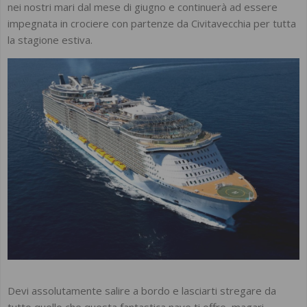
nei nostri mari dal mese di giugno e continuerà ad essere
impegnata in crociere con partenze da Civitavecchia per tutta
la stagione estiva.
Devi assolutamente salire a bordo e lasciarti stregare da
tutto quello che questa fantastica nave ti offre, magari