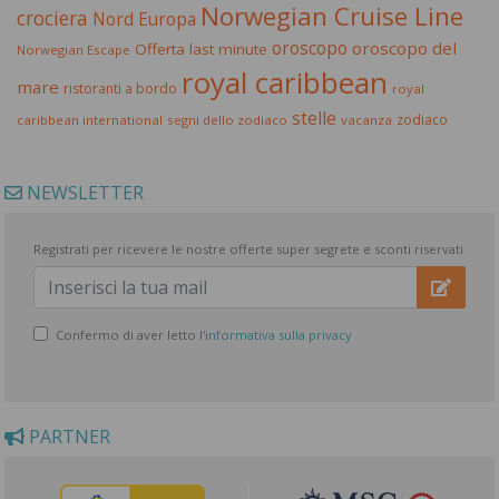
Norwegian Cruise Line
crociera
Nord Europa
oroscopo
oroscopo del
Offerta last minute
Norwegian Escape
royal caribbean
mare
ristoranti a bordo
royal
stelle
zodiaco
caribbean international
segni dello zodiaco
vacanza
NEWSLETTER
Registrati per ricevere le nostre offerte super segrete e sconti riservati
Confermo di aver letto l'
informativa sulla privacy
PARTNER