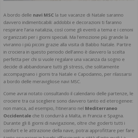
A bordo delle
navi MSC
la tue vacanze di Natale saranno
davvero indimenticabili: addobbi e decorazioni ti faranno
respirare l’aria natalizia, così come gli eventi a tema e i cenoni
organizzati per i giorni speciali. Ma l’emozione più grande la
vivranno i più piccini grazie alla visita di Babbo Natale. Partire
in crociera in questo periodo dell’anno è davvero la scelta
perfetta per chi si vuole regalare una vacanza da sogno e
decide di abbandonare tutti gli stress, che solitamente
accompagnano i giorni tra Natale e Capodanno, per rilassarsi
a bordo delle meravigliose navi MSC.
Come avrai notato consultando il calendario delle partenze, le
crociere tra cui scegliere sono davvero tanto ed eterogenee:
non manca, ad esempio, l’itinerario nel
Mediterraneo
Occidentale
che ti condurrà a Malta, in Francia e Spagna.
Durante gli 8 giorni di navigazione, oltre che goderti tutti i
confort e le attrazione della nave, potrai approfittare per fare
tante escursioni in luoghi affascinanti e città d’arte quali La