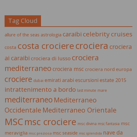
Tag Cloud
celebrity cruises
caraibi
allure of the seas
astrologia
crociera
costa crociere
crociera
costa
crociera
ai caraibi
crociera di lusso
mediterraneo
crociera msc
crociera nord europa
crociere
estate 2015
emirati arabi
escursioni
dubai
intrattenimento a bordo
last minute
mare
mediterraneo
Mediterraneo
Occidentale
Mediterraneo Orientale
MSC
msc crociere
msc
msc divina
msc fantasia
nave da
meraviglia
msc seaside
msc preziosa
msc splendida