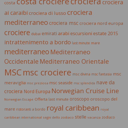
crociera
costa crociere
crociera
costa
crociera
ai caraibi
crociera di lusso
mediterraneo
crociera msc
crociera nord europa
crociere
estate 2015
emirati arabi
escursioni
dubai
intrattenimento a bordo
last minute
mare
mediterraneo
Mediterraneo
Occidentale
Mediterraneo Orientale
MSC
msc crociere
msc
msc divina
msc fantasia
nave da
meraviglia
msc seaside
msc preziosa
msc splendida
Norwegian Cruise Line
crociera
Nord Europa
oroscopo
oroscopo del
Offerta last minute
Norwegian Escape
royal caribbean
mare
ristoranti a bordo
royal
stelle
zodiaco
caribbean international
segni dello zodiaco
vacanza