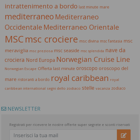
intrattenimento a bordo
last minute
mare
mediterraneo
Mediterraneo
Occidentale
Mediterraneo Orientale
MSC
msc crociere
msc
msc divina
msc fantasia
nave da
meraviglia
msc seaside
msc preziosa
msc splendida
Norwegian Cruise Line
crociera
Nord Europa
oroscopo
oroscopo del
Offerta last minute
Norwegian Escape
royal caribbean
mare
ristoranti a bordo
royal
stelle
zodiaco
caribbean international
segni dello zodiaco
vacanza
NEWSLETTER
Registrati per ricevere le nostre offerte super segrete e sconti riservati