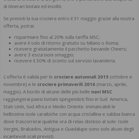
di itinerari lontani ed insoliti.
Se prenoti la tua crociera entro il 31 maggio grazie alla nostra
offerta, potrai:
risparmiare fino al 20% sulla tariffa MSC;
avere il volo di ritorno gratuito su Milano o Roma;
ricevere gratuitamente il pacchetto bevande Cheers;
avere 3 escursioni omaggio;
ricevere il 30% di sconto sul servizio lavanderia.
L’offerta è valida per le
crociere autunnali 2015
(ottobre e
novembre) e le
crociere primaverili 2016
(marzo, aprile,
maggio). A bordo di alcune delle più belle
navi MSC
raggiungerai paesi lontani spingendoti fino in Sud America,
Stati Uniti, Sud Africa e Medio Oriente. Immancabili le
bellissime isole caraibiche con acqua cristallina e sabbia bianca
dove trascorrerai qualche ora di relax disteso al sole: Isole
Vergini, Brabados, Antigua e Guadalupe sono solo alcuni degli
incantevoli scali previsti.