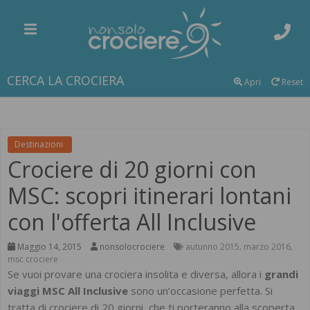
CERCA LA CROCIERA
Apri
Reset
Destinazioni
Crociere di 20 giorni con
MSC: scopri itinerari lontani
con l'offerta All Inclusive
Maggio 14, 2015
nonsolocrociere
autunno 2015
marzo 2016
,
,
msc crociere
Se vuoi provare una crociera insolita e diversa, allora i
grandi
viaggi MSC All Inclusive
sono un’occasione perfetta. Si
tratta di crociere di 20 giorni, che ti porteranno alla scoperta