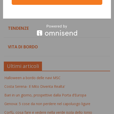
DESTINAZIONI
TENDENZE
VITA DI BORDO
Ultimi articoli
Halloween a bordo delle navi MSC
Costa Serena- Il Mito Diventa Realta'
Bari in un giorno, prospettive dalla Porta d’Europa
Genova: 5 cose da non perdere nel capoluogo ligure
Corfù, cosa fare e vedere nella verde isola dello Ionio