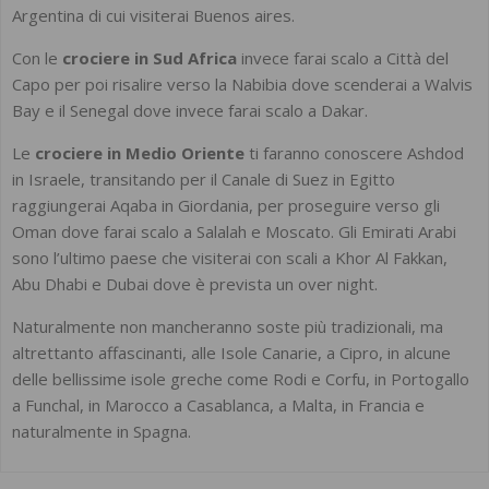
Argentina di cui visiterai Buenos aires.
Con le
crociere in Sud Africa
invece farai scalo a Città del
Capo per poi risalire verso la Nabibia dove scenderai a Walvis
Bay e il Senegal dove invece farai scalo a Dakar.
Le
crociere in Medio Oriente
ti faranno conoscere Ashdod
in Israele, transitando per il Canale di Suez in Egitto
raggiungerai Aqaba in Giordania, per proseguire verso gli
Oman dove farai scalo a Salalah e Moscato. Gli Emirati Arabi
sono l’ultimo paese che visiterai con scali a Khor Al Fakkan,
Abu Dhabi e Dubai dove è prevista un over night.
Naturalmente non mancheranno soste più tradizionali, ma
altrettanto affascinanti, alle Isole Canarie, a Cipro, in alcune
delle bellissime isole greche come Rodi e Corfu, in Portogallo
a Funchal, in Marocco a Casablanca, a Malta, in Francia e
naturalmente in Spagna.