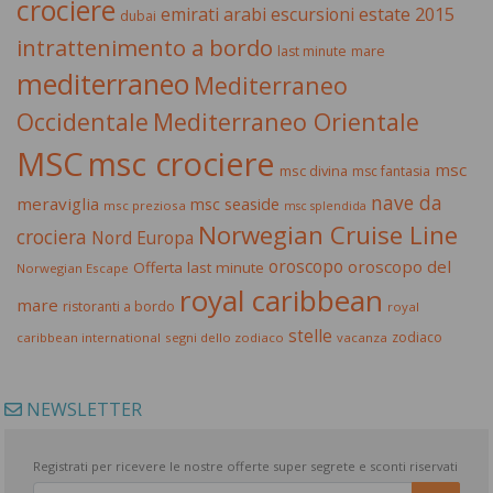
crociere
estate 2015
emirati arabi
escursioni
dubai
intrattenimento a bordo
last minute
mare
mediterraneo
Mediterraneo
Occidentale
Mediterraneo Orientale
MSC
msc crociere
msc
msc divina
msc fantasia
nave da
meraviglia
msc seaside
msc preziosa
msc splendida
Norwegian Cruise Line
crociera
Nord Europa
oroscopo
oroscopo del
Offerta last minute
Norwegian Escape
royal caribbean
mare
ristoranti a bordo
royal
stelle
zodiaco
caribbean international
segni dello zodiaco
vacanza
NEWSLETTER
Registrati per ricevere le nostre offerte super segrete e sconti riservati