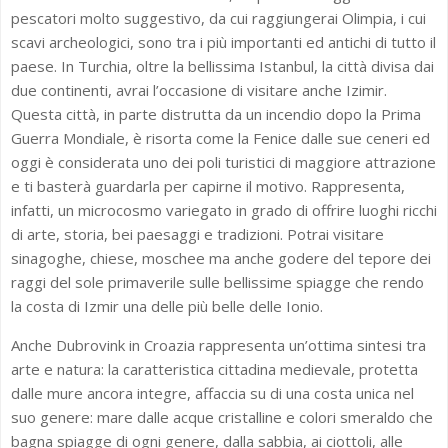
pescatori molto suggestivo, da cui raggiungerai Olimpia, i cui
scavi archeologici, sono tra i più importanti ed antichi di tutto il
paese. In Turchia, oltre la bellissima Istanbul, la città divisa dai
due continenti, avrai l’occasione di visitare anche Izimir.
Questa città, in parte distrutta da un incendio dopo la Prima
Guerra Mondiale, è risorta come la Fenice dalle sue ceneri ed
oggi è considerata uno dei poli turistici di maggiore attrazione
e ti basterà guardarla per capirne il motivo. Rappresenta,
infatti, un microcosmo variegato in grado di offrire luoghi ricchi
di arte, storia, bei paesaggi e tradizioni. Potrai visitare
sinagoghe, chiese, moschee ma anche godere del tepore dei
raggi del sole primaverile sulle bellissime spiagge che rendo
la costa di Izmir una delle più belle delle Ionio.
Anche Dubrovink in Croazia rappresenta un’ottima sintesi tra
arte e natura: la caratteristica cittadina medievale, protetta
dalle mure ancora integre, affaccia su di una costa unica nel
suo genere: mare dalle acque cristalline e colori smeraldo che
bagna spiagge di ogni genere, dalla sabbia, ai ciottoli, alle