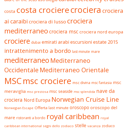
crociera
costa crociere
crociera
costa
crociera
ai caraibi
crociera di lusso
mediterraneo
crociera msc
crociera nord europa
crociere
estate 2015
emirati arabi
escursioni
dubai
intrattenimento a bordo
last minute
mare
mediterraneo
Mediterraneo
Occidentale
Mediterraneo Orientale
MSC
msc crociere
msc
msc divina
msc fantasia
nave da
meraviglia
msc seaside
msc preziosa
msc splendida
Norwegian Cruise Line
crociera
Nord Europa
oroscopo
oroscopo del
Offerta last minute
Norwegian Escape
royal caribbean
mare
ristoranti a bordo
royal
stelle
zodiaco
caribbean international
segni dello zodiaco
vacanza