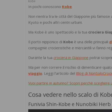
kobe
In pochi conoscono
Kobe
.
Non rientra tra le città del Giappone più famose 
Kyoto e pochi altri centri urbani.
Ma Kobe è uno spettacolo e la tua
crociera Gi
Il porto nipponico di
Kobe
è una delle principali
d
compagnie crocieristiche e mercantili vi fanno r
Durante la tua
crociera in Giappone
potrai scoprir
Ma per non correre il rischio di dimenticare qual
viaggio
. Leggi l’articolo del
Blog di NonSoloCroc
Vuoi partire in autunno? Scopri perchè scegliere un
Cosa vedere nello scalo di Kob
Funivia Shin-Kobe e Nunobiki Herb