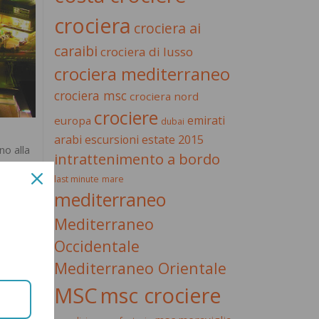
crociera
crociera ai
caraibi
crociera di lusso
crociera mediterraneo
crociera msc
crociera nord
crociere
emirati
europa
dubai
estate 2015
arabi
escursioni
no alla
intrattenimento a bordo
en,
last minute
mare
mediterraneo
Mediterraneo
ntiero.
Occidentale
Mediterraneo Orientale
MSC
msc crociere