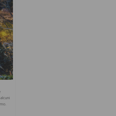
è
alcuni
imo.