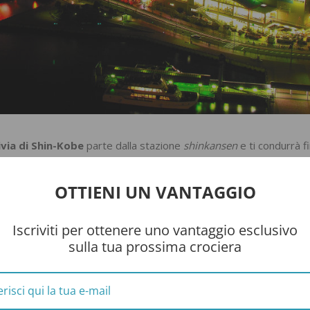
ivia di Shin-Kobe
parte dalla stazione
shinkansen
e ti condurrà fi
cesa si passa vicino alla cascata Nunobiki e al Nunobiki Herb Gard
ato di entrambi.
OTTIENI UN VANTAGGIO
ituato proprio accanto alla stazione a monte, che offre una vista
ltre alla funivia potrai raggiungere il giardino a piedi tramite un se
Iscriviti per ottenere uno vantaggio esclusivo
sulla tua prossima crociera