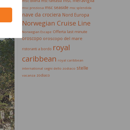
msc meraviglia
msc divina
msc fantasia
msc seaside
msc preziosa
msc splendida
nave da crociera
Nord Europa
Norwegian Cruise Line
Offerta last minute
Norwegian Escape
oroscopo
oroscopo del mare
royal
ristoranti a bordo
caribbean
royal caribbean
stelle
international
segni dello zodiaco
zodiaco
vacanza