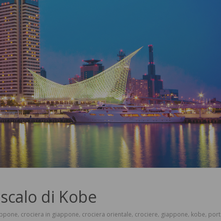
scalo di Kobe
appone
crociera in giappone
crociera orientale
crociere
giappone
kobe
port
,
,
,
,
,
,