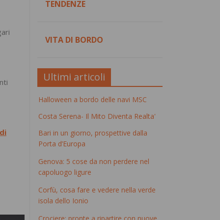
TENDENZE
ari
VITA DI BORDO
Ultimi articoli
nti
Halloween a bordo delle navi MSC
Costa Serena- Il Mito Diventa Realta'
di
Bari in un giorno, prospettive dalla
Porta d’Europa
Genova: 5 cose da non perdere nel
capoluogo ligure
Corfù, cosa fare e vedere nella verde
isola dello Ionio
Crociere: pronte a ripartire con nuove