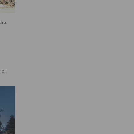
cho
.
 e i