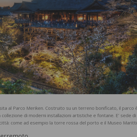
ita al Parco Meriken. Costruito su un terreno bonificato, il parco 
 collezione di moderni installazioni artistiche e fontane. E’ sede di 
città: come ad esempio la torre rossa del porto e il Museo Maritt
 terremoto