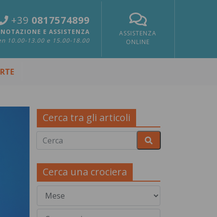
+39
0817574899
NOTAZIONE E ASSISTENZA
ASSISTENZA
n 10.00-13.00 e 15.00-18.00
ONLINE
ERTE
Cerca tra gli articoli
Cerca una crociera