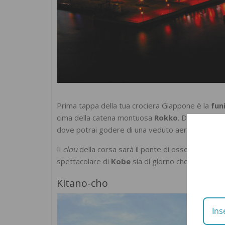
Prima tappa della tua crociera Giappone è la
fun
cima della catena montuosa
Rokko
. Durante l’as
dove potrai godere di una veduto aerea mozzafi
Il
clou
della corsa sarà il ponte di osservazione s
spettacolare di
Kobe
sia di giorno che di notte. O
Kitano-cho