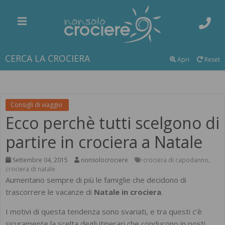
CERCA LA CROCIERA
Apri
Reset
Consigli di viaggio
Ecco perchè tutti scelgono di
partire in crociera a Natale
Settembre 04, 2015
nonsolocrociere
crociera di capodanno
,
crociera di natale
Aumentano sempre di più le famiglie che decidono di
trascorrere le vacanze di
Natale in crociera
.
I motivi di questa tendenza sono svariati, e tra questi c’è
sicuramente la scelta degli itinerari che conducono in posti