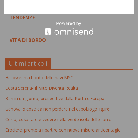
TENDENZE
VITA DI BORDO
Ultimi articoli
Halloween a bordo delle navi MSC
Costa Serena- Il Mito Diventa Realta'
Bari in un giorno, prospettive dalla Porta d’Europa
Genova: 5 cose da non perdere nel capoluogo ligure
Corfù, cosa fare e vedere nella verde isola dello Ionio
Crociere: pronte a ripartire con nuove misure anticontagio