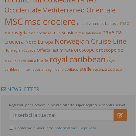
Occidentale
Mediterraneo Orientale
MSC
msc crociere
msc
msc divina
msc fantasia
nave da
meraviglia
msc seaside
msc preziosa
msc splendida
Norwegian Cruise Line
crociera
Nord Europa
oroscopo
oroscopo del
Offerta last minute
Norwegian Escape
royal caribbean
mare
ristoranti a bordo
royal
stelle
zodiaco
caribbean international
segni dello zodiaco
vacanza
NEWSLETTER
Registrati per ricevere le nostre offerte super segrete e sconti riservati
Confermo di aver letto l'
informativa sulla privacy