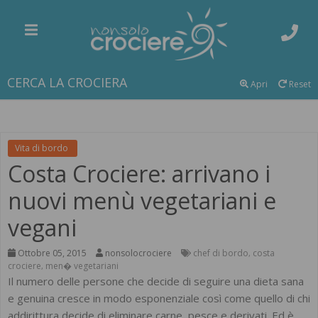
CERCA LA CROCIERA
Apri
Reset
Vita di bordo
Costa Crociere: arrivano i
nuovi menù vegetariani e
vegani
Ottobre 05, 2015
nonsolocrociere
chef di bordo
costa
,
crociere
men� vegetariani
,
Il numero delle persone che decide di seguire una dieta sana
e genuina cresce in modo esponenziale così come quello di chi
addirittura decide di eliminare carne, pesce e derivati. Ed è