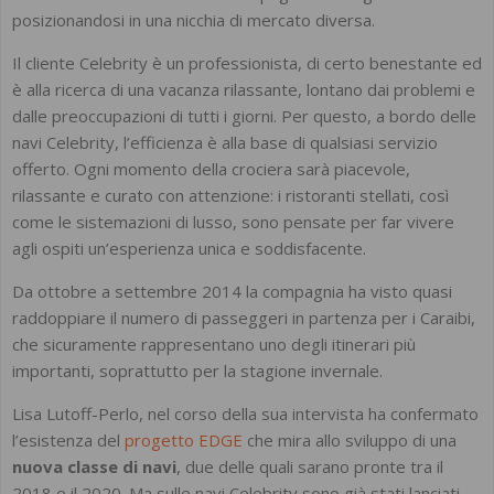
posizionandosi in una nicchia di mercato diversa.
Il cliente Celebrity è un professionista, di certo benestante ed
è alla ricerca di una vacanza rilassante, lontano dai problemi e
dalle preoccupazioni di tutti i giorni. Per questo, a bordo delle
navi Celebrity, l’efficienza è alla base di qualsiasi servizio
offerto. Ogni momento della crociera sarà piacevole,
rilassante e curato con attenzione: i ristoranti stellati, così
come le sistemazioni di lusso, sono pensate per far vivere
agli ospiti un’esperienza unica e soddisfacente.
Da ottobre a settembre 2014 la compagnia ha visto quasi
raddoppiare il numero di passeggeri in partenza per i Caraibi,
che sicuramente rappresentano uno degli itinerari più
importanti, soprattutto per la stagione invernale.
Lisa Lutoff-Perlo, nel corso della sua intervista ha confermato
l’esistenza del
progetto EDGE
che mira allo sviluppo di una
nuova classe di navi
, due delle quali sarano pronte tra il
2018 e il 2020. Ma sulle navi Celebrity sono già stati lanciati