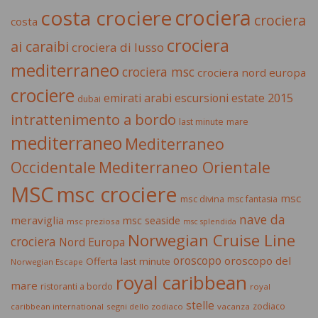
crociera
costa crociere
crociera
costa
crociera
ai caraibi
crociera di lusso
mediterraneo
crociera msc
crociera nord europa
crociere
estate 2015
emirati arabi
escursioni
dubai
intrattenimento a bordo
last minute
mare
mediterraneo
Mediterraneo
Occidentale
Mediterraneo Orientale
MSC
msc crociere
msc
msc divina
msc fantasia
nave da
meraviglia
msc seaside
msc preziosa
msc splendida
Norwegian Cruise Line
crociera
Nord Europa
oroscopo
oroscopo del
Offerta last minute
Norwegian Escape
royal caribbean
mare
ristoranti a bordo
royal
stelle
zodiaco
caribbean international
segni dello zodiaco
vacanza