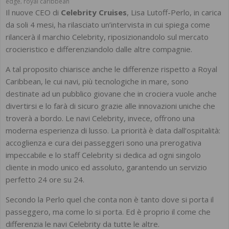
edge
royal caribbean
,
Il nuove CEO di
Celebrity Cruises
, Lisa Lutoff-Perlo, in carica
da soli 4 mesi, ha rilasciato un’intervista in cui spiega come
rilancerà il marchio Celebrity, riposizionandolo sul mercato
crocieristico e differenziandolo dalle altre compagnie.
A tal proposito chiarisce anche le differenze rispetto a Royal
Caribbean, le cui navi, più tecnologiche in mare, sono
destinate ad un pubblico giovane che in crociera vuole anche
divertirsi e lo farà di sicuro grazie alle innovazioni uniche che
troverà a bordo. Le navi Celebrity, invece, offrono una
moderna esperienza di lusso. La priorità è data dall’ospitalità:
accoglienza e cura dei passeggeri sono una prerogativa
impeccabile e lo staff Celebrity si dedica ad ogni singolo
cliente in modo unico ed assoluto, garantendo un servizio
perfetto 24 ore su 24.
Secondo la Perlo quel che conta non è tanto dove si porta il
passeggero, ma come lo si porta. Ed è proprio il come che
differenzia le navi Celebrity da tutte le altre.