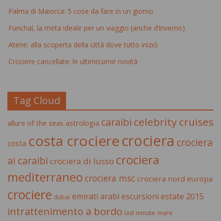
Palma di Maiorca: 5 cose da fare in un giorno
Funchal, la meta ideale per un viaggio (anche d’inverno)
Atene: alla scoperta della città dove tutto iniziò
Crociere cancellate: le ultimissime novità
Tag Cloud
celebrity cruises
caraibi
allure of the seas
astrologia
crociera
costa crociere
crociera
costa
crociera
ai caraibi
crociera di lusso
mediterraneo
crociera msc
crociera nord europa
crociere
estate 2015
emirati arabi
escursioni
dubai
intrattenimento a bordo
last minute
mare