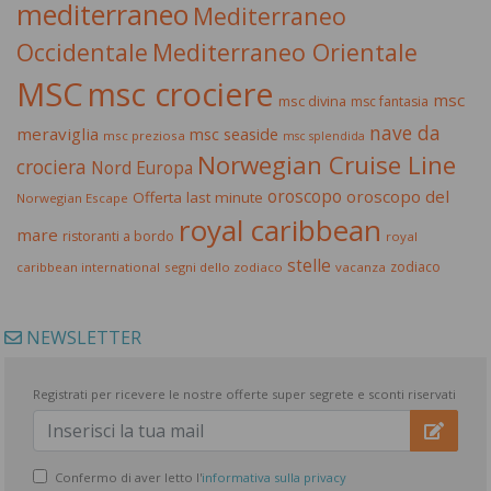
mediterraneo
Mediterraneo
Occidentale
Mediterraneo Orientale
MSC
msc crociere
msc
msc divina
msc fantasia
nave da
meraviglia
msc seaside
msc preziosa
msc splendida
Norwegian Cruise Line
crociera
Nord Europa
oroscopo
oroscopo del
Offerta last minute
Norwegian Escape
royal caribbean
mare
ristoranti a bordo
royal
stelle
zodiaco
caribbean international
segni dello zodiaco
vacanza
NEWSLETTER
Registrati per ricevere le nostre offerte super segrete e sconti riservati
Confermo di aver letto l'
informativa sulla privacy