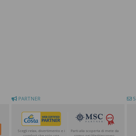
PARTNER
S
Scegli relax, divertimento e i
Parti alla scoperta di mete da
comfort che solo una
sogno nel Mediterraneo,