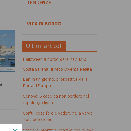
TENDENZE
VITA DI BORDO
Ultimi articoli
Halloween a bordo delle navi MSC
Costa Serena- Il Mito Diventa Realta'
Bari in un giorno, prospettive dalla
a
Porta d’Europa
Genova: 5 cose da non perdere nel
capoluogo ligure
Corfù, cosa fare e vedere nella verde
isola dello Ionio
Crociere: pronte a ripartire con nuove