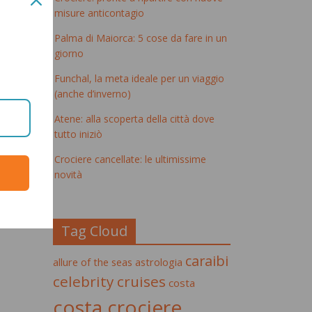
misure anticontagio
Palma di Maiorca: 5 cose da fare in un
giorno
Funchal, la meta ideale per un viaggio
(anche d’inverno)
Atene: alla scoperta della città dove
tutto iniziò
Crociere cancellate: le ultimissime
novità
Tag Cloud
caraibi
allure of the seas
astrologia
celebrity cruises
costa
costa crociere