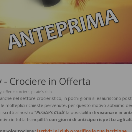
 - Crociere in Offerta
y
offerte crociere
pirate's club
,
,
 anche nel settore crocieristico, in pochi giorni si esauriscono post
re le molteplici richieste pervenute, per questo motivo abbiamo de
 iscritti al nostro “
Pirate’s Club
” la possibilità di
visionare in an
tivo in tutta tranquillità
con giorni di anticipo rispetto agli alt
NonSoloCrociere
:
iscriviti al club o verifica la tua iscrizione
.