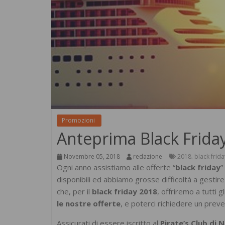
Promozioni
Anteprima Black Friday
Novembre 05, 2018
redazione
2018
black frida
,
Ogni anno assistiamo alle offerte “
black friday
”
disponibili ed abbiamo grosse difficoltà a gesti
che, per il
black friday 2018
, offriremo a tutti gli
le nostre offerte
, e poterci richiedere un preven
Assicurati di essere iscritto al
Pirate’s Club di 