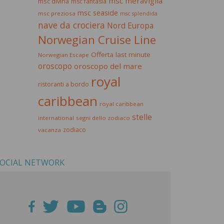
msc meraviglia
msc divina
msc fantasia
msc seaside
msc preziosa
msc splendida
nave da crociera
Nord Europa
Norwegian Cruise Line
Offerta last minute
Norwegian Escape
oroscopo
oroscopo del mare
royal
ristoranti a bordo
caribbean
royal caribbean
stelle
international
segni dello zodiaco
zodiaco
vacanza
OCIAL NETWORK