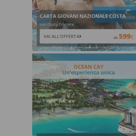
CARTA GIOVANI NAZIONALE COSTA
con Costa Crociere
599
VAI ALL'OFFERTA
da