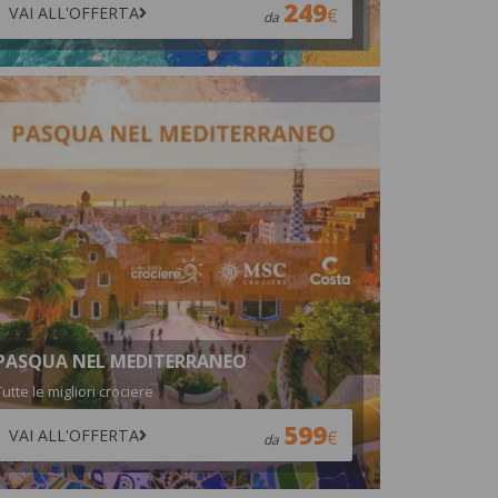
249
VAI ALL'OFFERTA
da
PASQUA NEL MEDITERRANEO
Tutte le migliori crociere
599
VAI ALL'OFFERTA
da