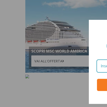
SCOPRI MSC WORLD AMERICA
399
VAI ALL'OFFERTA
da