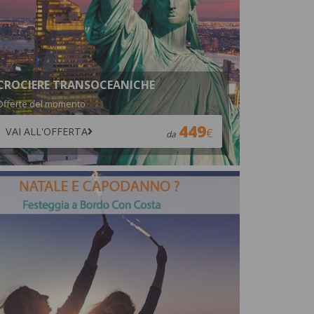
CROCIERE TRANSOCEANICHE
Offerte del momento
449
VAI ALL'OFFERTA
da