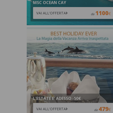
MSC OCEAN CAY
1100
VAI ALL'OFFERTA
da
L'ESTATE E' ADESSO -50€
479
VAI ALL'OFFERTA
da