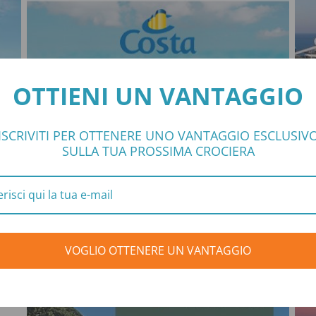
OTTIENI UN VANTAGGIO
LAST MINUTE COSTA
ISCRIVITI PER OTTENERE UNO VANTAGGIO ESCLUSIV
SULLA TUA PROSSIMA CROCIERA
Le migliori partenze in offerta
399
VAI ALL'OFFERTA
da
VOGLIO OTTENERE UN VANTAGGIO