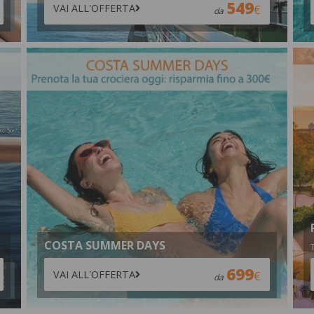
549
VAI ALL'OFFERTA
da
COSTA SUMMER DAYS
699
VAI ALL'OFFERTA
da