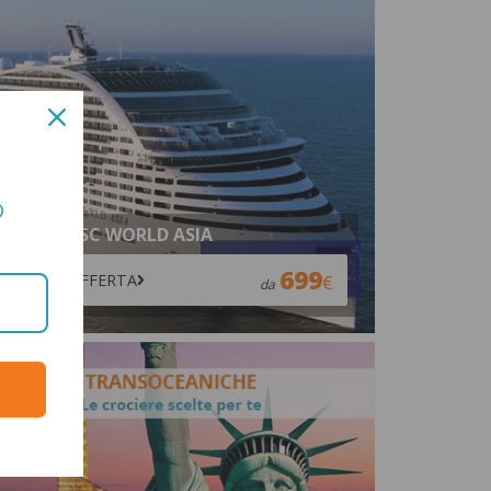
O
SCOPRI MSC WORLD ASIA
699
VAI ALL'OFFERTA
da