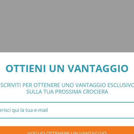
orni da Civitavecchia
OTTIENI UN VANTAGGIO
gosto 2026
gazione, Mykonos, Kusadasi, Santorini, Navigazione, Napoli,
ecchia
ISCRIVITI PER OTTENERE UNO VANTAGGIO ESCLUSIV
SULLA TUA PROSSIMA CROCIERA
DATE DISPONIBILI
orni da Napoli
VOGLIO OTTENERE UN VANTAGGIO