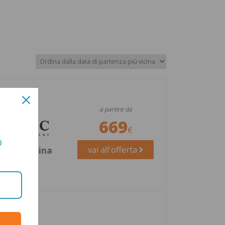
a partire da
669
O
vai all'offerta
MSC Divina