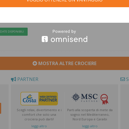
gosto 2026
i, Civitavecchia, Navigazione, Mykonos, Kusadasi, Santorini,
zione, Napoli
DATE DISPONIBILI
MOSTRA ALTRE CROCIERE
PARTNER
S
Scegli relax, divertimento e i
Parti alla scoperta di mete da
comfort che solo una
sogno nel Mediterraneo,
crociera può darti!
Nord Europa e Caraibi
leggi altro
leggi altro