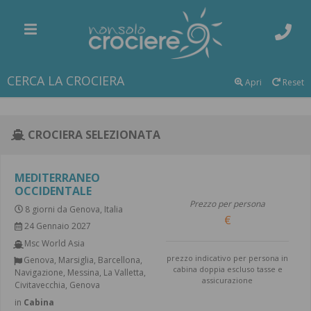
CERCA LA CROCIERA
Apri
Reset
CROCIERA SELEZIONATA
MEDITERRANEO
OCCIDENTALE
Prezzo per persona
8 giorni da Genova, Italia
24 Gennaio 2027
Msc World Asia
prezzo indicativo per persona in
Genova, Marsiglia, Barcellona,
cabina doppia escluso tasse e
Navigazione, Messina, La Valletta,
assicurazione
Civitavecchia, Genova
in
Cabina