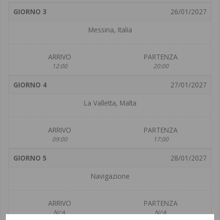
GIORNO 3
26/01/2027
Messina, Italia
ARRIVO
PARTENZA
12:00
20:00
GIORNO 4
27/01/2027
La Valletta, Malta
ARRIVO
PARTENZA
09:00
17:00
GIORNO 5
28/01/2027
Navigazione
ARRIVO
PARTENZA
N/:A
N/:A