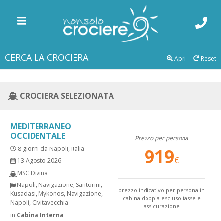
CERCA LA CROCIERA
Apri
Reset
CROCIERA SELEZIONATA
MEDITERRANEO
OCCIDENTALE
Prezzo per persona
8 giorni da Napoli, Italia
919
13 Agosto 2026
MSC Divina
Napoli, Navigazione, Santorini,
prezzo indicativo per persona in
Kusadasi, Mykonos, Navigazione,
cabina doppia escluso tasse e
Napoli, Civitavecchia
assicurazione
in
Cabina Interna