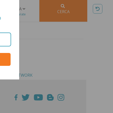
DURATA
CERCA
Tutte le durate
O
OCIAL NETWORK