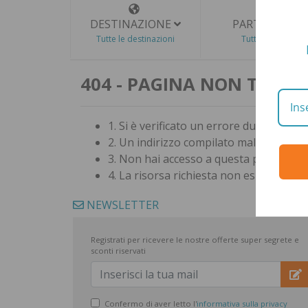
DESTINAZIONE
PARTENZA
Tutte le destinazioni
Tutte le date
404 - PAGINA NON TROV
1. Si è verificato un errore durante l'es
2. Un indirizzo compilato male
3. Non hai accesso a questa pagina
4. La risorsa richiesta non esiste
NEWSLETTER
Registrati per ricevere le nostre offerte super segrete e
sconti riservati
Confermo di aver letto l'
informativa sulla privacy